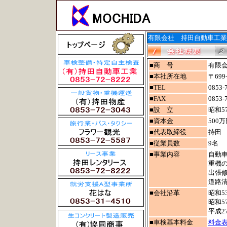
有限会社 持田自動車工業
■商 号
有限
■本社所在地
〒69
■TEL
0853-
■FAX
0853-
■設 立
昭和5
■資本金
500
■代表取締役
持田
■従業員数
9名
■事業内容
自動
重機
出張
道路
■会社沿革
昭和5
昭和5
平成2
■車検基本料金
料金